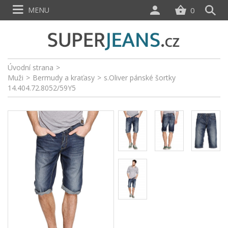
MENU
0
Úvodní strana
>
Muži
>
Bermudy a kraťasy
>
s.Oliver pánské šortky
14.404.72.8052/59Y5