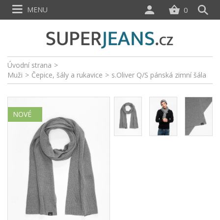
MENU
0
Úvodní strana
>
Muži
>
Čepice, šály a rukavice
>
s.Oliver Q/S pánská zimní šála
NOVÉ