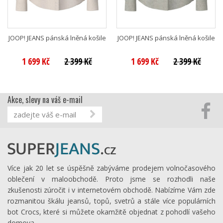
JOOP! JEANS pánská lněná košile
JOOP! JEANS pánská lněná košile
1 699 Kč
2 399 Kč
1 699 Kč
2 399 Kč
Akce, slevy na váš e-mail
Více jak 20 let se úspěšně zabýváme prodejem volnočasového
oblečení v maloobchodě. Proto jsme se rozhodli naše
zkušenosti zúročit i v internetovém obchodě. Nabízíme Vám zde
rozmanitou škálu jeansů, topů, svetrů a stále více populárních
bot Crocs, které si můžete okamžitě objednat z pohodlí vašeho
domova.