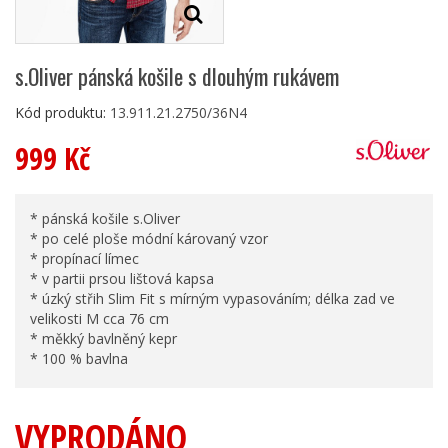
s.Oliver pánská košile s dlouhým rukávem
Kód produktu:
13.911.21.2750/36N4
999 Kč
* pánská košile s.Oliver
* po celé ploše módní károvaný vzor
* propínací límec
* v partii prsou lištová kapsa
* úzký střih Slim Fit s mírným vypasováním; délka zad ve
velikosti M cca 76 cm
* měkký bavlněný kepr
* 100 % bavlna
VYPRODÁNO