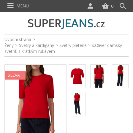
MENU
0
Úvodní strana
>
Ženy
>
Svetry a kardigany
>
Svetry pletené
>
s.Oliver dámský
svetřík s krátkým rukávem
SLEVA