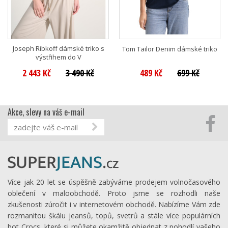
Joseph Ribkoff dámské triko s
Tom Tailor Denim dámské triko
výstřihem do V
2 443 Kč
3 490 Kč
489 Kč
699 Kč
Akce, slevy na váš e-mail
Více jak 20 let se úspěšně zabýváme prodejem volnočasového
oblečení v maloobchodě. Proto jsme se rozhodli naše
zkušenosti zúročit i v internetovém obchodě. Nabízíme Vám zde
rozmanitou škálu jeansů, topů, svetrů a stále více populárních
bot Crocs, které si můžete okamžitě objednat z pohodlí vašeho