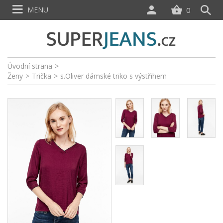
MENU
0
Úvodní strana
>
Ženy
>
Trička
>
s.Oliver dámské triko s výstřihem