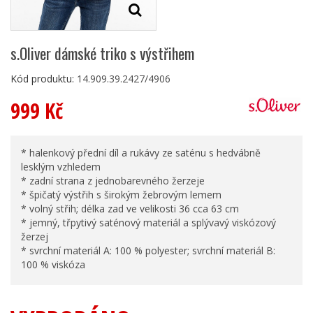
s.Oliver dámské triko s výstřihem
Kód produktu:
14.909.39.2427/4906
999 Kč
* halenkový přední díl a rukávy ze saténu s hedvábně
lesklým vzhledem
* zadní strana z jednobarevného žerzeje
* špičatý výstřih s širokým žebrovým lemem
* volný střih; délka zad ve velikosti 36 cca 63 cm
* jemný, třpytivý saténový materiál a splývavý viskózový
žerzej
* svrchní materiál A: 100 % polyester; svrchní materiál B:
100 % viskóza