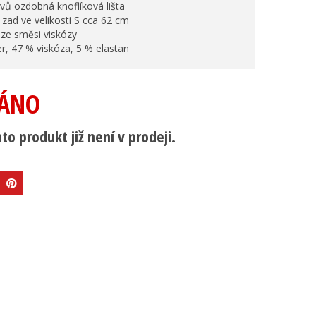
ávů ozdobná knoflíková lišta
a zad ve velikosti S cca 62 cm
 ze směsi viskózy
r, 47 % viskóza, 5 % elastan
ÁNO
to produkt již není v prodeji.