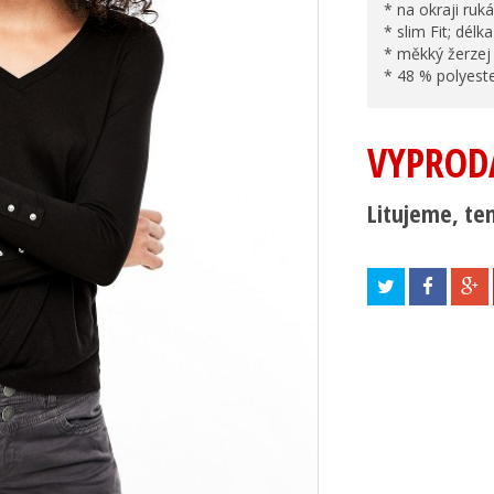
* na okraji ruk
* slim Fit; délk
* měkký žerzej
* 48 % polyeste
VYPROD
Litujeme, ten