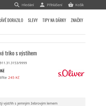
Hledání
Přihlášení
Košík
RÁVĚ DORAZILO
SLEVY
TIPY NA DÁRKY
ZNAČKY
ké triko s výstihem
.911.31.3153/9999
 Kč
tříte
245 Kč
atý výstřih s jemným žebrovým lemem