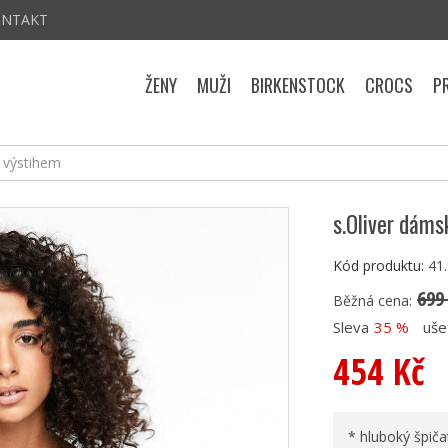
ONTAKT
ŽENY
MUŽI
BIRKENSTOCK
CROCS
P
s výstihem
s.Oliver dáms
Kód produktu:
41
699
Běžná cena:
Sleva
35 %
uše
454 Kč
* hluboký špič