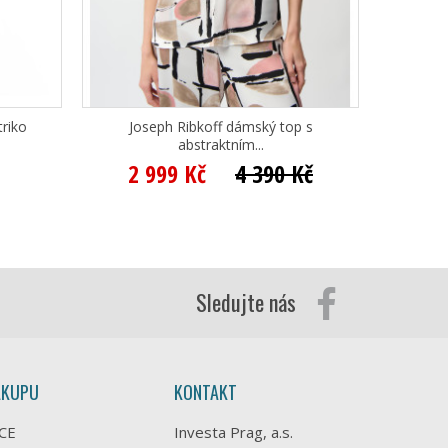
riko
Joseph Ribkoff dámský top s
abstraktním...
2 999 Kč
4 390 Kč
Sledujte nás
ÁKUPU
KONTAKT
CE
Investa Prag, a.s.