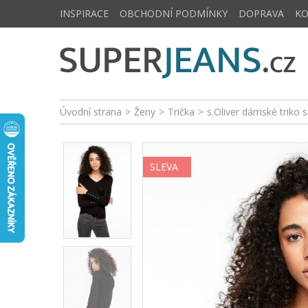
INSPIRACE
OBCHODNÍ PODMÍNKY
DOPRAVA
K
Úvodní strana
>
Ženy
>
Trička
>
s.Oliver dámské triko 
SLEVA