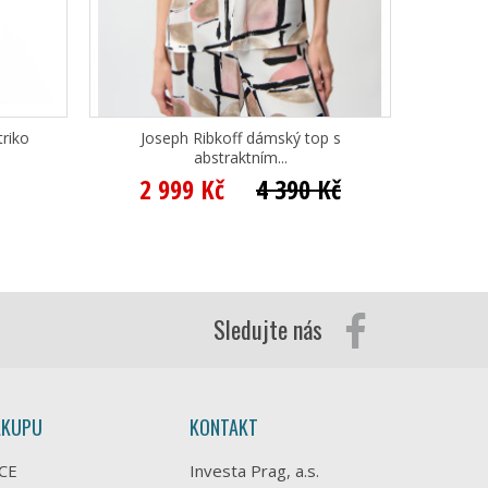
riko
Joseph Ribkoff dámský top s
abstraktním...
2 999 Kč
4 390 Kč
Sledujte nás
ÁKUPU
KONTAKT
CE
Investa Prag, a.s.