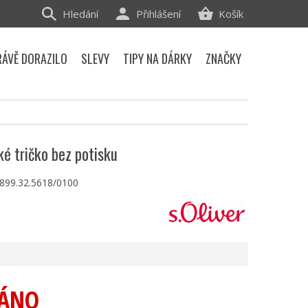
Hledání
Přihlášení
Košík
RÁVĚ DORAZILO
SLEVY
TIPY NA DÁRKY
ZNAČKY
ké tričko bez potisku
.899.32.5618/0100
ÁNO