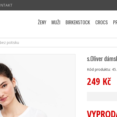
ONTAKT
ŽENY
MUŽI
BIRKENSTOCK
CROCS
P
 bez potisku
s.Oliver dáms
Kód produktu:
45
249 Kč
VYPROD