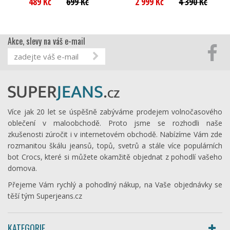
489 Kč
699 Kč
2 999 Kč
4 390 Kč
Akce, slevy na váš e-mail
Více jak 20 let se úspěšně zabýváme prodejem volnočasového
oblečení v maloobchodě. Proto jsme se rozhodli naše
zkušenosti zúročit i v internetovém obchodě. Nabízíme Vám zde
rozmanitou škálu jeansů, topů, svetrů a stále více populárních
bot Crocs, které si můžete okamžitě objednat z pohodlí vašeho
domova.
Přejeme Vám rychlý a pohodlný nákup, na Vaše objednávky se
těší tým Superjeans.cz
KATEGORIE