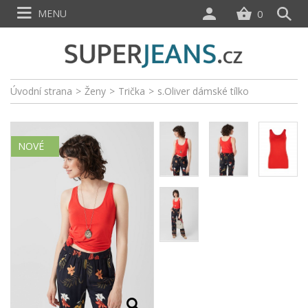
MENU
0
Úvodní strana
>
Ženy
>
Trička
>
s.Oliver dámské tílko
NOVÉ