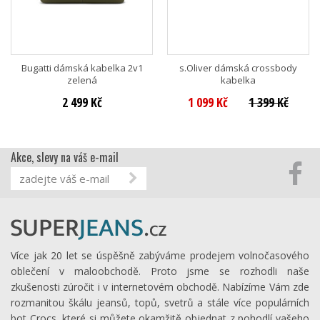
Bugatti dámská kabelka 2v1
s.Oliver dámská crossbody
zelená
kabelka
2 499 Kč
1 099 Kč
1 399 Kč
Akce, slevy na váš e-mail
Více jak 20 let se úspěšně zabýváme prodejem volnočasového
oblečení v maloobchodě. Proto jsme se rozhodli naše
zkušenosti zúročit i v internetovém obchodě. Nabízíme Vám zde
rozmanitou škálu jeansů, topů, svetrů a stále více populárních
bot Crocs, které si můžete okamžitě objednat z pohodlí vašeho