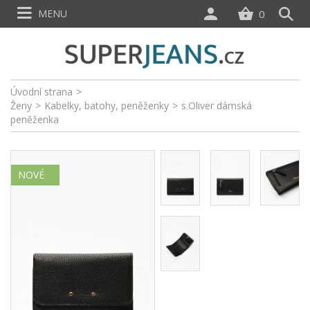
MENU
0
Úvodní strana
>
Ženy
>
Kabelky, batohy, peněženky
>
s.Oliver dámská
peněženka
NOVÉ