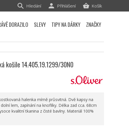
Hledání
Přihlášení
Košík
RÁVĚ DORAZILO
SLEVY
TIPY NA DÁRKY
ZNAČKY
ká košile 14.405.19.1299/30N0
ostkovaná halenka mírně průsvitná. Dvě kapsy na
 dolní lem, zapínání na knoflíky. Délka zad cca. 68cm
Vysoce kvalitní tkanina z čisté bavlny. Materiál 100%