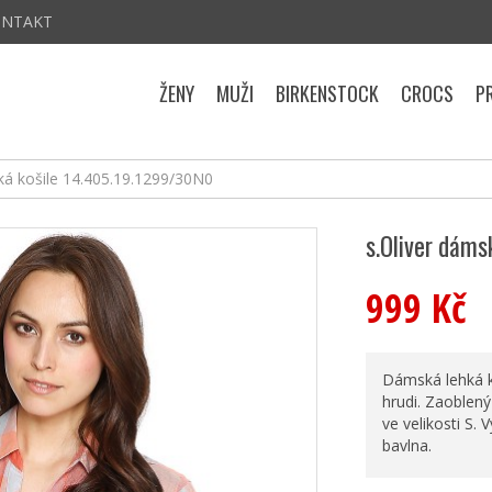
ONTAKT
ŽENY
MUŽI
BIRKENSTOCK
CROCS
P
ká košile 14.405.19.1299/30N0
s.Oliver dáms
999 Kč
Dámská lehká k
hrudi. Zaoblený
ve velikosti S. 
bavlna.