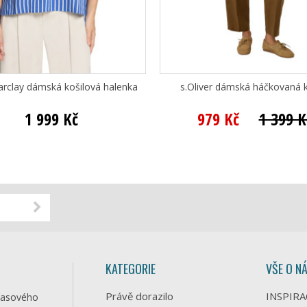
arclay dámská košilová halenka
s.Oliver dámská háčkovaná k
1 999 Kč
979 Kč
1 399 K
KATEGORIE
VŠE O N
Právě dorazilo
INSPIRA
časového