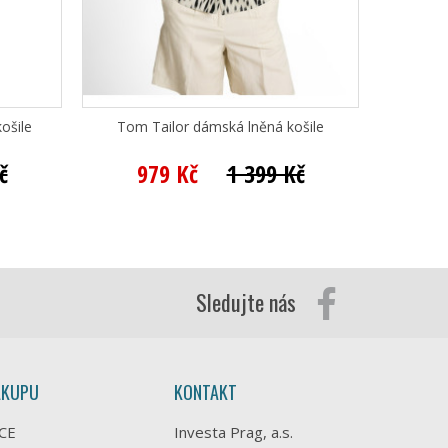
ošile
Tom Tailor dámská lněná košile
T
č
979 Kč
1 399 Kč
6
Sledujte nás
ÁKUPU
KONTAKT
CE
Investa Prag, a.s.