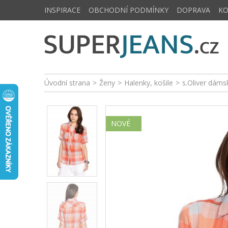
INSPIRACE
OBCHODNÍ PODMÍNKY
DOPRAVA
K
Úvodní strana
>
Ženy
>
Halenky, košile
>
s.Oliver dáms
NOVÉ