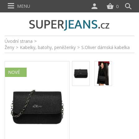
MENU
0
Úvodní strana
>
Ženy
>
Kabelky, batohy, peněženky
>
S.Oliver dámská kabelka
NOVÉ