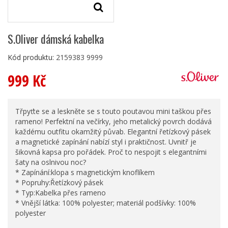
S.Oliver dámská kabelka
Kód produktu:
2159383 9999
999 Kč
Třpyťte se a leskněte se s touto poutavou mini taškou přes
rameno! Perfektní na večírky, jeho metalický povrch dodává
každému outfitu okamžitý půvab. Elegantní řetízkový pásek
a magnetické zapínání nabízí styl i praktičnost. Uvnitř je
šikovná kapsa pro pořádek. Proč to nespojit s elegantními
šaty na oslnivou noc?
* Zapínání:klopa s magnetickým knoflíkem
* Popruhy:Řetízkový pásek
* Typ:Kabelka přes rameno
* Vnější látka: 100% polyester; materiál podšívky: 100%
polyester