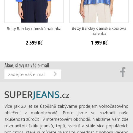
Betty Barclay dámská košilová
Betty Barclay dámská halenka
halenka
2 599 Kč
1 999 Kč
Akce, slevy na váš e-mail
Více jak 20 let se úspěšně zabýváme prodejem volnočasového
oblečení v maloobchodě. Proto jsme se rozhodli naše
zkušenosti zúročit i v internetovém obchodě. Nabízíme Vám zde
rozmanitou škálu jeansů, topů, svetrů a stále více populárních
bot Crocs, které si můžete okamžitě objednat z pohodlí vašeho