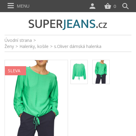
MENU
0
Úvodní strana
>
Ženy
>
Halenky, košile
>
s.Oliver dámská halenka
SLEVA