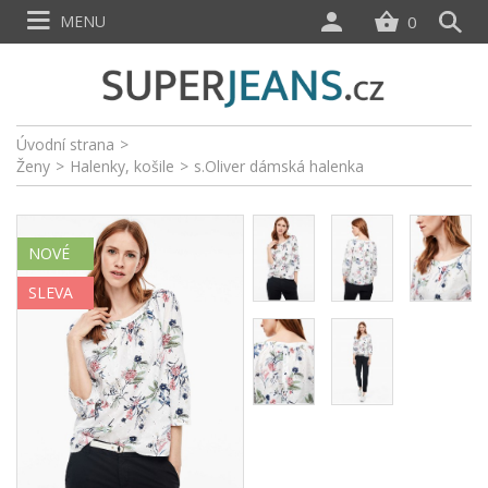
MENU
0
Úvodní strana
>
Ženy
>
Halenky, košile
>
s.Oliver dámská halenka
NOVÉ
SLEVA