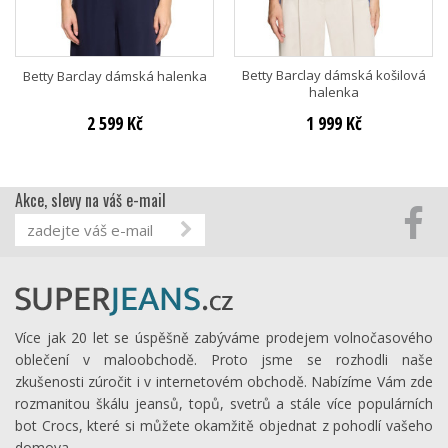
Betty Barclay dámská košilová
Betty Barclay dámská halenka
halenka
2 599 Kč
1 999 Kč
Akce, slevy na váš e-mail
Více jak 20 let se úspěšně zabýváme prodejem volnočasového
oblečení v maloobchodě. Proto jsme se rozhodli naše
zkušenosti zúročit i v internetovém obchodě. Nabízíme Vám zde
rozmanitou škálu jeansů, topů, svetrů a stále více populárních
bot Crocs, které si můžete okamžitě objednat z pohodlí vašeho
domova.