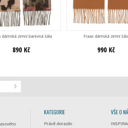
s dámská zimní barevná šála
Fraas dámská zimní šál
890 Kč
990 Kč
KATEGORIE
VŠE O N
Právě dorazilo
INSPIRA
časového