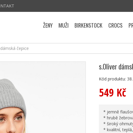
ONTAKT
ŽENY
MUŽI
BIRKENSTOCK
CROCS
P
r dámská čepice
s.Oliver dáms
Kód produktu:
38
549 Kč
* jemně flaušov
* hrubě žebrov
* široký ohrnut
* kvalitní, teplá