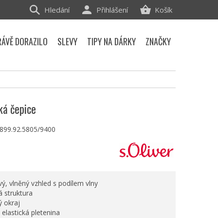
Hledání
Přihlášení
Košík
RÁVĚ DORAZILO
SLEVY
TIPY NA DÁRKY
ZNAČKY
ká čepice
.899.92.5805/9400
ý, vlněný vzhled s podílem vlny
á struktura
ý okraj
, elastická pletenina