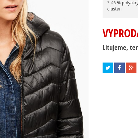
* 46 % polyakry
elastan
VYPROD
Litujeme, ten