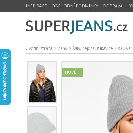
INSPIRACE
OBCHODNÍ PODMÍNKY
DOPRAVA
K
Úvodní strana
>
Ženy
>
Šály, čepice, rukavice
>
s.Olive
NOVÉ