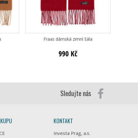
a
Fraas dámská zimní šála
Fraa
990 Kč
Sledujte nás
ÁKUPU
KONTAKT
CE
Investa Prag, a.s.