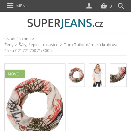
MENU
0
Úvodní strana
>
Ženy
>
Šály, čepice, rukavice
>
Tom Tailor dámská kruhová
šálka 02172170071/8005
NOVÉ