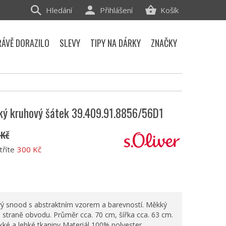
Hledání
Přihlášení
Košík
RÁVĚ DORAZILO
SLEVY
TIPY NA DÁRKY
ZNAČKY
ský kruhový šátek 39.409.91.8856/56D1
 Kč
tříte
300 Kč
 snood s abstraktním vzorem a barevností. Měkký
 straně obvodu. Průměr cca. 70 cm, šířka cca. 63 cm.
ké a lehké tkaniny Materiál 100% polyester.