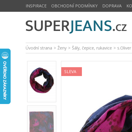
INSPIRACE
OBCHODNÍ PODMÍNKY
DOPRAVA
K
Úvodní strana
>
Ženy
>
Šály, čepice, rukavice
>
s.Olive
SLEVA