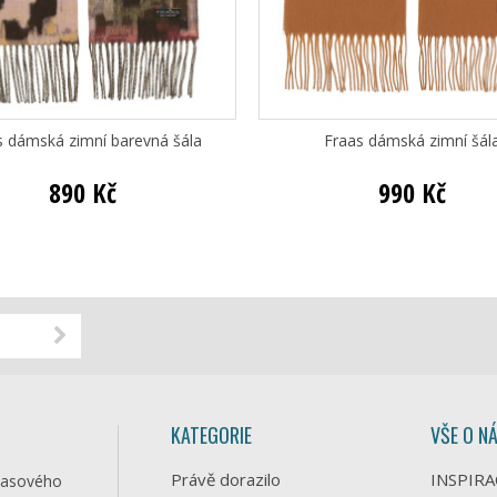
s dámská zimní barevná šála
Fraas dámská zimní šál
890 Kč
990 Kč
KATEGORIE
VŠE O N
Právě dorazilo
INSPIRA
časového