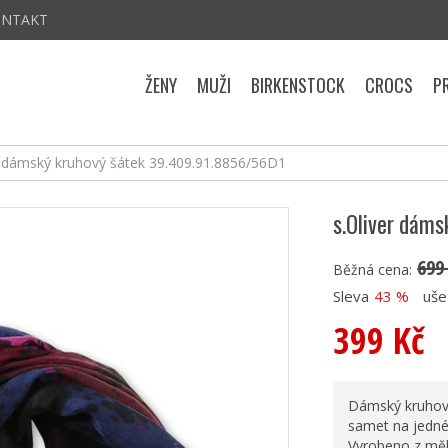
ONTAKT
ŽENY
MUŽI
BIRKENSTOCK
CROCS
P
r dámský kruhový šátek 39.409.91.8856/56D1
s.Oliver dám
699
Běžná cena:
Sleva
43 %
uše
399 Kč
Dámský kruhový
samet na jedné
Vyrobeno z měk