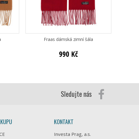
a
Fraas dámská zimní šála
Fraa
990 Kč
Sledujte nás
ÁKUPU
KONTAKT
CE
Investa Prag, a.s.