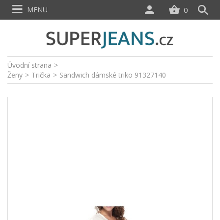
MENU
0
Úvodní strana
>
Ženy
>
Trička
>
Sandwich dámské triko 91327140