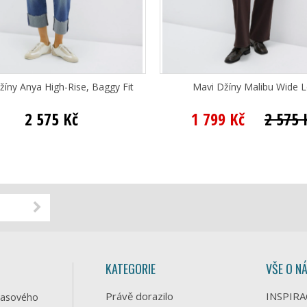
žíny Anya High-Rise, Baggy Fit
Mavi Džíny Malibu Wide 
2 575 Kč
1 799 Kč
2 575 
KATEGORIE
VŠE O N
Právě dorazilo
INSPIRA
časového