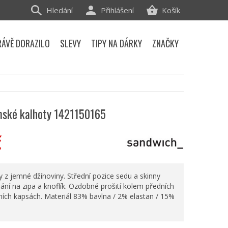
Hledání
Přihlášení
Košík
RÁVĚ DORAZILO
SLEVY
TIPY NA DÁRKY
ZNAČKY
ské kalhoty 1421150165
č
 z jemné džínoviny. Střední pozice sedu a skinny
ání na zipa a knoflík. Ozdobné prošití kolem předních
ních kapsách. Materiál 83% bavlna / 2% elastan / 15%