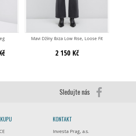
Leg
Mavi Džíny Ibiza Low Rise, Loose Fit
Mav
Kč
2 150 Kč
Sledujte nás
ÁKUPU
KONTAKT
CE
Investa Prag, a.s.