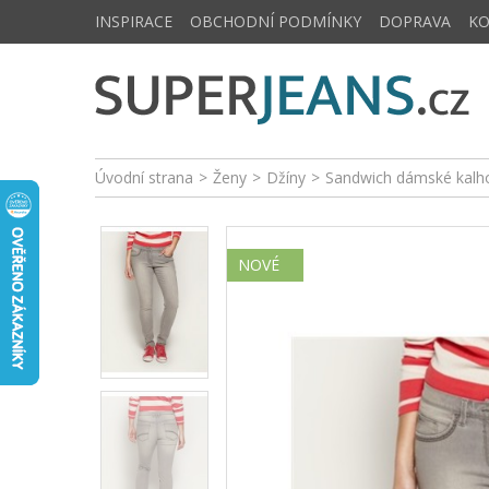
INSPIRACE
OBCHODNÍ PODMÍNKY
DOPRAVA
K
Úvodní strana
>
Ženy
>
Džíny
>
Sandwich dámské kalh
NOVÉ