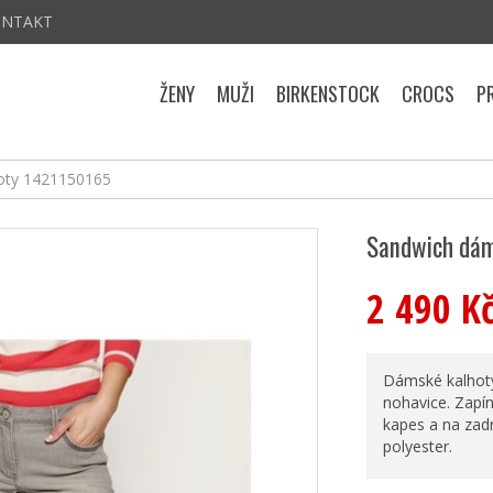
ONTAKT
ŽENY
MUŽI
BIRKENSTOCK
CROCS
P
oty 1421150165
Sandwich dám
2 490 K
Dámské kalhoty
nohavice. Zapín
kapes a na zad
polyester.