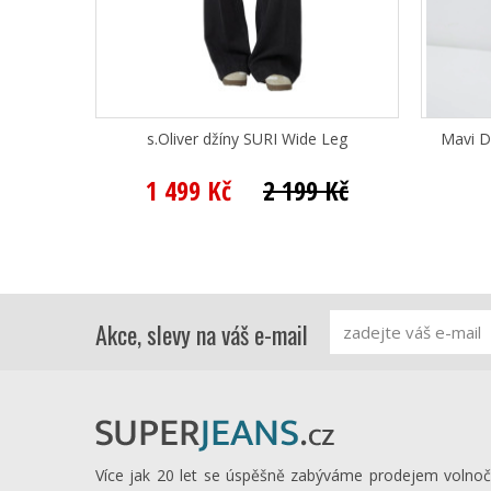
s.Oliver džíny SURI Wide Leg
Mavi D
1 499 Kč
2 199 Kč
Akce, slevy na váš e-mail
Více jak 20 let se úspěšně zabýváme prodejem volno