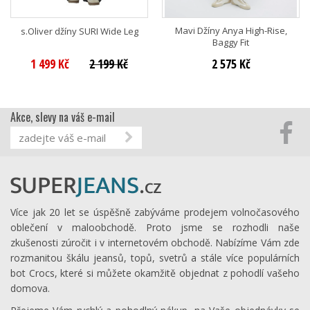
Mavi Džíny Anya High-Rise,
s.Oliver džíny SURI Wide Leg
Baggy Fit
1 499 Kč
2 199 Kč
2 575 Kč
Akce, slevy na váš e-mail
Více jak 20 let se úspěšně zabýváme prodejem volnočasového
oblečení v maloobchodě. Proto jsme se rozhodli naše
zkušenosti zúročit i v internetovém obchodě. Nabízíme Vám zde
rozmanitou škálu jeansů, topů, svetrů a stále více populárních
bot Crocs, které si můžete okamžitě objednat z pohodlí vašeho
domova.