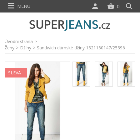
MENU
0
Úvodní strana
>
Ženy
>
Džíny
>
Sandwich dámské džíny 1321150147/25396
SLEVA