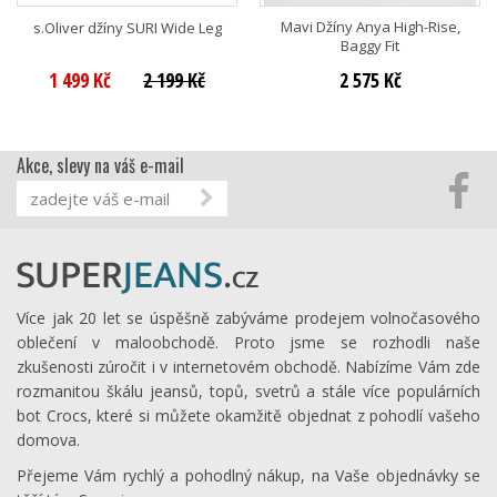
Mavi Džíny Anya High-Rise,
s.Oliver džíny SURI Wide Leg
Baggy Fit
1 499 Kč
2 199 Kč
2 575 Kč
Akce, slevy na váš e-mail
Více jak 20 let se úspěšně zabýváme prodejem volnočasového
oblečení v maloobchodě. Proto jsme se rozhodli naše
zkušenosti zúročit i v internetovém obchodě. Nabízíme Vám zde
rozmanitou škálu jeansů, topů, svetrů a stále více populárních
bot Crocs, které si můžete okamžitě objednat z pohodlí vašeho
domova.
Přejeme Vám rychlý a pohodlný nákup, na Vaše objednávky se