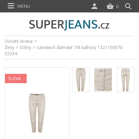
MENU
0
Úvodní strana
>
Ženy
>
Džíny
>
Sandwich dámské 7/8 kalhoty 1321150070-
55334
SLEVA