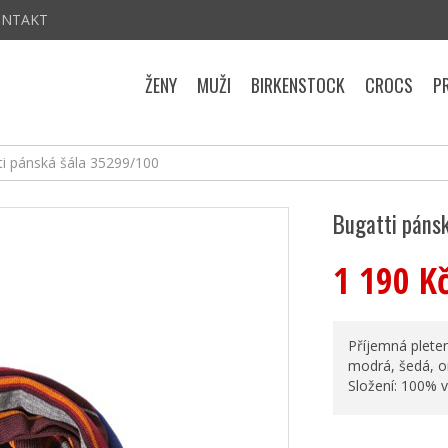
ONTAKT
ŽENY
MUŽI
BIRKENSTOCK
CROCS
P
ti pánská šála 35299/100
Bugatti páns
1 190 K
Příjemná plete
modrá, šedá, or
Složení: 100% v