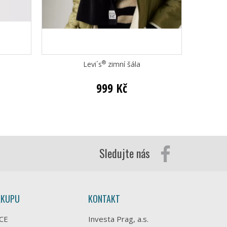
®
Levi´s
zimní šála
999 Kč
Sledujte nás
ÁKUPU
KONTAKT
CE
Investa Prag, a.s.