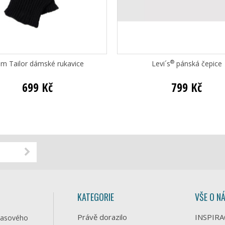
®
m Tailor dámské rukavice
Levi´s
pánská čepice
699 Kč
799 Kč
KATEGORIE
VŠE O N
Právě dorazilo
INSPIRA
časového