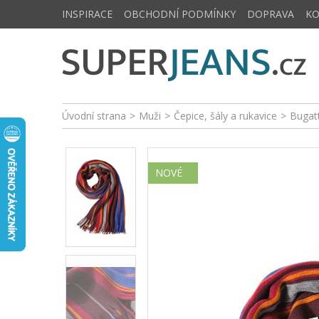
INSPIRACE
OBCHODNÍ PODMÍNKY
DOPRAVA
K
Úvodní strana
>
Muži
>
Čepice, šály a rukavice
>
Bugat
NOVÉ