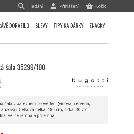
Hledání
Přihlášení
Košík
RÁVĚ DORAZILO
SLEVY
TIPY NA DÁRKY
ZNAČKY
ká šála 35299/100
č
ná šála v barevném provedení (vínová, červená,
anžová). Celková délka: 180 cm, šířka: 30 cm.
lna. Velice jemná a příjemná.