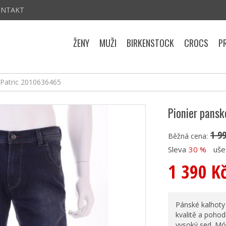
ONTAKT
ŽENY
MUŽI
BIRKENSTOCK
CROCS
P
 Patric 2010636465
Pionier pans
1 9
Běžná cena:
Sleva
30 %
uše
1 390 K
Pánské kalhoty 
kvalitě a pohod
vysoký sed. Mó