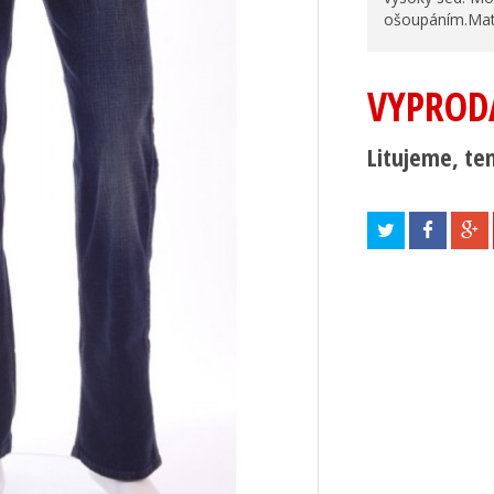
ošoupáním.Mate
VYPROD
Litujeme, ten