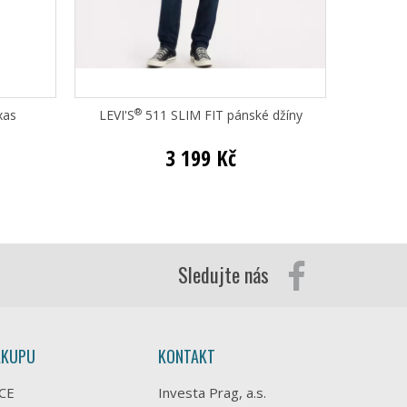
®
xas
LEVI'S
511 SLIM FIT pánské džíny
Bugat
3 199 Kč
Sledujte nás
ÁKUPU
KONTAKT
CE
Investa Prag, a.s.