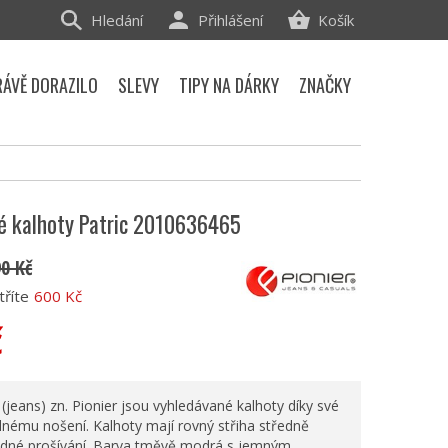
Hledání
Přihlášení
Košík
RÁVĚ DORAZILO
SLEVY
TIPY NA DÁRKY
ZNAČKY
ké kalhoty Patric 2010636465
90 Kč
tříte
600 Kč
č
(jeans) zn. Pionier jsou vyhledávané kalhoty díky své
lnému nošení. Kalhoty mají rovný střiha středně
dné prošívání. Barva tměvě modrá s jemným