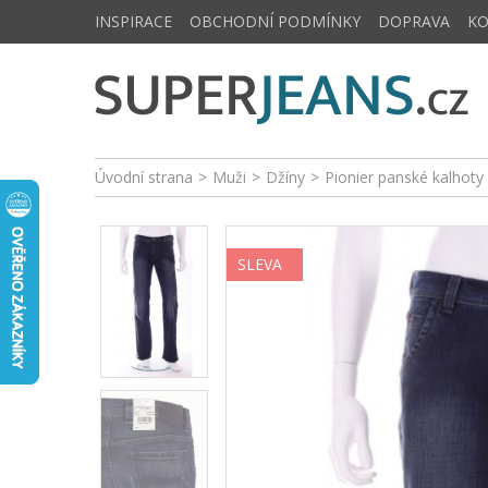
INSPIRACE
OBCHODNÍ PODMÍNKY
DOPRAVA
K
Úvodní strana
>
Muži
>
Džíny
>
Pionier panské kalhoty
SLEVA