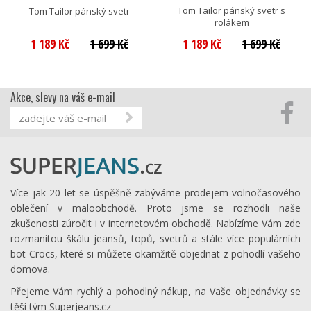
Tom Tailor pánský svetr s
Tom Tailor pánský svetr
rolákem
1 189 Kč
1 699 Kč
1 189 Kč
1 699 Kč
Akce, slevy na váš e-mail
Více jak 20 let se úspěšně zabýváme prodejem volnočasového
oblečení v maloobchodě. Proto jsme se rozhodli naše
zkušenosti zúročit i v internetovém obchodě. Nabízíme Vám zde
rozmanitou škálu jeansů, topů, svetrů a stále více populárních
bot Crocs, které si můžete okamžitě objednat z pohodlí vašeho
domova.
Přejeme Vám rychlý a pohodlný nákup, na Vaše objednávky se
těší tým Superjeans.cz