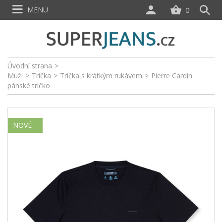
MENU
0
Úvodní strana
>
Muži
>
Trička
>
Trička s krátkým rukávem
>
Pierre Cardin
pánské tričko
NOVÉ