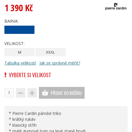
1 390 Kč
BARVA:
VELIKOST:
M
XXXL
Tabulka velikostí
Jak se správně měřit?
VYBERTE SI VELIKOST
PŘIDAT DO KOŠÍKU
* Pierre Cardin pánské triko
* krátký rukáv
* klasický střih
* malé gumové logo na levé staně hrudi