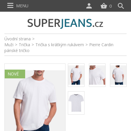
MENU
0
Úvodní strana
>
Muži
>
Trička
>
Trička s krátkým rukávem
>
Pierre Cardin
pánské tričko
NOVÉ