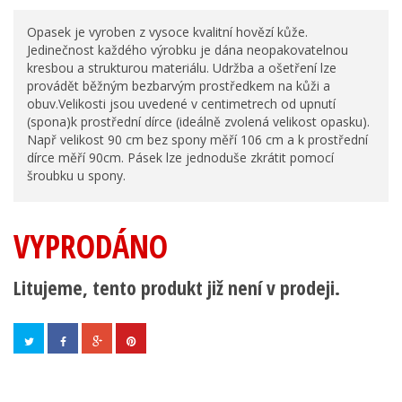
Opasek je vyroben z vysoce kvalitní hovězí kůže.
Jedinečnost každého výrobku je dána neopakovatelnou
kresbou a strukturou materiálu. Udržba a ošetření lze
provádět běžným bezbarvým prostředkem na kůži a
obuv.Velikosti jsou uvedené v centimetrech od upnutí
(spona)k prostřední dírce (ideálně zvolená velikost opasku).
Např velikost 90 cm bez spony měří 106 cm a k prostřední
dírce měří 90cm. Pásek lze jednoduše zkrátit pomocí
šroubku u spony.
VYPRODÁNO
Litujeme, tento produkt již není v prodeji.