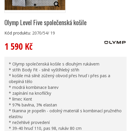
Olymp Level Five společenská košile
Kód produktu:
2070/54/ 19
1 590 Kč
* Olymp společenská košile s dlouhým rukávem
* střih Body Fit - silně vyštíhlebý střih
* košile má silně zúžený obvod přes hruď i přes pas a
obepíná tělo
* modrá kombinace barev
* zapínání na knoflíčky
* límec Kent
* 97% bavlna, 3% elastan
* tkanina je popelín - odolný materiál s kombinací pružného
elastnu
* nežehlivé provedení
* 39-40 hruď 110, pas 98, rukáv 80 cm