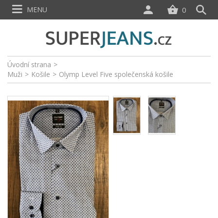
MENU
0
Úvodní strana
>
Muži
>
Košile
>
Olymp Level Five společenská košile