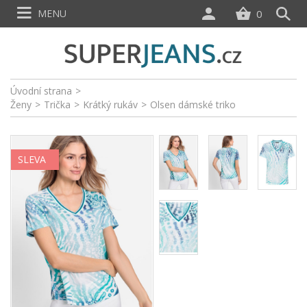
MENU
0
Úvodní strana
>
Ženy
>
Trička
>
Krátký rukáv
>
Olsen dámské triko
SLEVA