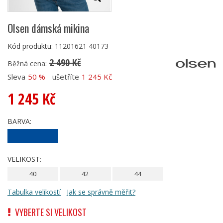
Olsen dámská mikina
Kód produktu:
11201621 40173
2 490 Kč
Běžná cena:
Sleva
50 %
ušetříte
1 245 Kč
1 245 Kč
BARVA:
VELIKOST:
40
42
44
Tabulka velikostí
Jak se správně měřit?
VYBERTE SI VELIKOST