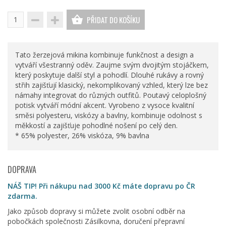
PŘIDAT DO KOŠÍKU
Tato žerzejová mikina kombinuje funkčnost a design a
vytváří všestranný oděv. Zaujme svým dvojitým stojáčkem,
který poskytuje další styl a pohodlí. Dlouhé rukávy a rovný
střih zajišťují klasický, nekomplikovaný vzhled, který lze bez
námahy integrovat do různých outfitů. Poutavý celoplošný
potisk vytváří módní akcent. Vyrobeno z vysoce kvalitní
směsi polyesteru, viskózy a bavlny, kombinuje odolnost s
měkkostí a zajišťuje pohodlné nošení po celý den.
* 65% polyester, 26% viskóza, 9% bavlna
DOPRAVA
NÁŠ TIP! Při nákupu nad 3000 Kč máte dopravu po ČR
zdarma.
Jako způsob dopravy si můžete zvolit osobní odběr na
pobočkách společnosti Zásilkovna, doručení přepravní