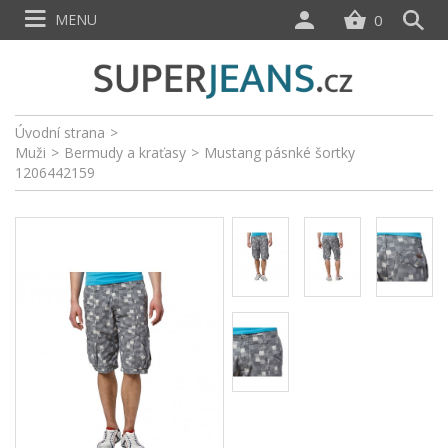
MENU
0
Úvodní strana
>
Muži
>
Bermudy a kraťasy
>
Mustang pásnké šortky
1206442159