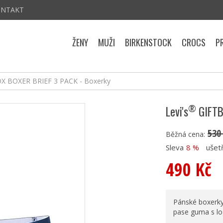
ONTAKT
ŽENY
MUŽI
BIRKENSTOCK
CROCS
P
X BOXER BRIEF 3 PACK - Boxerky
®
Levi's
GIFTB
530
Běžná cena:
Sleva
8 %
ušetř
490 Kč
Pánské boxerky 
pase guma s lo