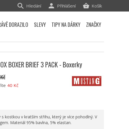
Hledání
Přihlášení
Košík
RÁVĚ DORAZILO
SLEVY
TIPY NA DÁRKY
ZNAČKY
OX BOXER BRIEF 3 PACK - Boxerky
 Kč
íte
40 Kč
s kostkou v kratším střihu, který je více pohodlný. V
gem. Materiál 95% bavlna, 5% elastan.