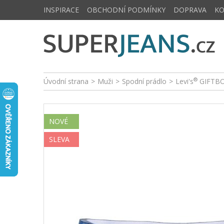
INSPIRACE
OBCHODNÍ PODMÍNKY
DOPRAVA
K
®
Úvodní strana
>
Muži
>
Spodní prádlo
>
Levi's
GIFTBO
NOVÉ
SLEVA