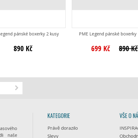
egend pánské boxerky 2 kusy
PME Legend pánské boxerky 
890 Kč
699 Kč
890 Kč
KATEGORIE
VŠE O N
Právě dorazilo
INSPIRA
časového
li naše
Slevy
Obchodn