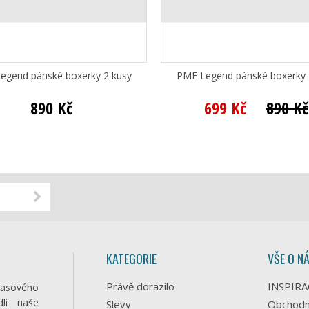
egend pánské boxerky 2 kusy
PME Legend pánské boxerky 
890 Kč
699 Kč
890 Kč
KATEGORIE
VŠE O N
Právě dorazilo
INSPIRA
časového
li naše
Slevy
Obchodn