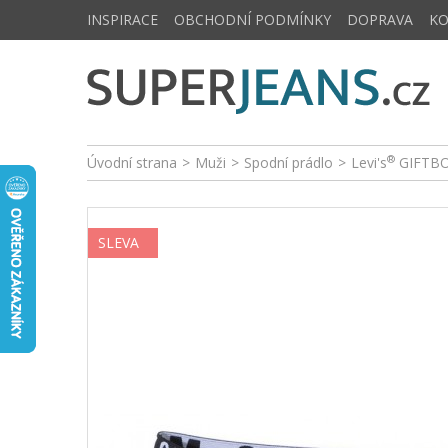
INSPIRACE
OBCHODNÍ PODMÍNKY
DOPRAVA
K
®
Úvodní strana
>
Muži
>
Spodní prádlo
>
Levi's
GIFTBO
SLEVA