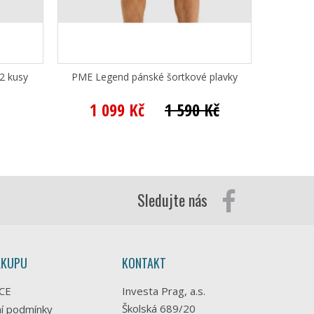
2 kusy
PME Legend pánské šortkové plavky
PM
1 099 Kč
1 590 Kč
Sledujte nás
ÁKUPU
KONTAKT
CE
Investa Prag, a.s.
Školská 689/20
í podmínky