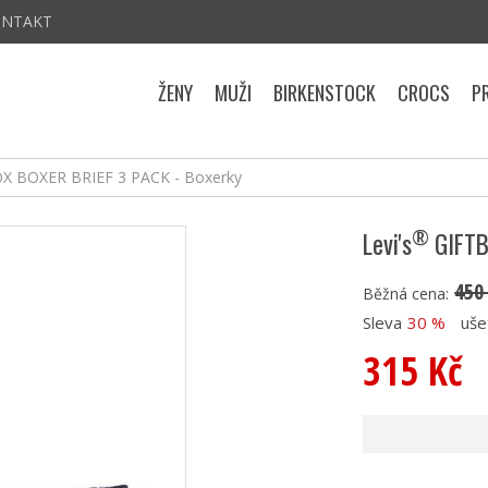
ONTAKT
ŽENY
MUŽI
BIRKENSTOCK
CROCS
P
X BOXER BRIEF 3 PACK - Boxerky
®
Levi's
GIFTB
450
Běžná cena:
Sleva
30 %
uše
315 Kč