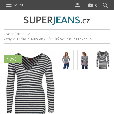
MENU
0
Úvodní strana
>
Ženy
>
Trička
>
Mustang dámský svetr 80611575584
NOVÉ