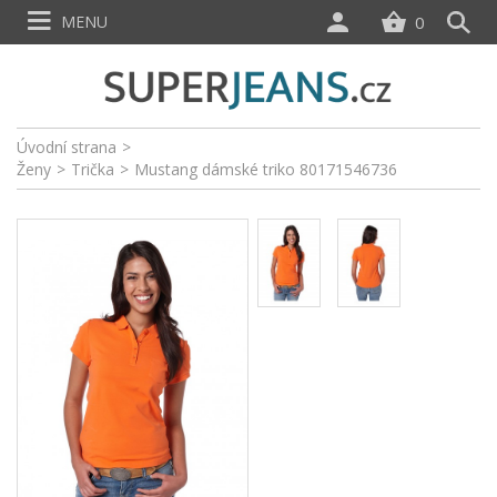
MENU
0
Úvodní strana
>
Ženy
>
Trička
>
Mustang dámské triko 80171546736