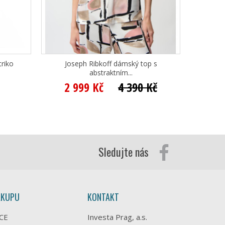
riko
Joseph Ribkoff dámský top s
abstraktním...
2 999 Kč
4 390 Kč
Sledujte nás
ÁKUPU
KONTAKT
CE
Investa Prag, a.s.