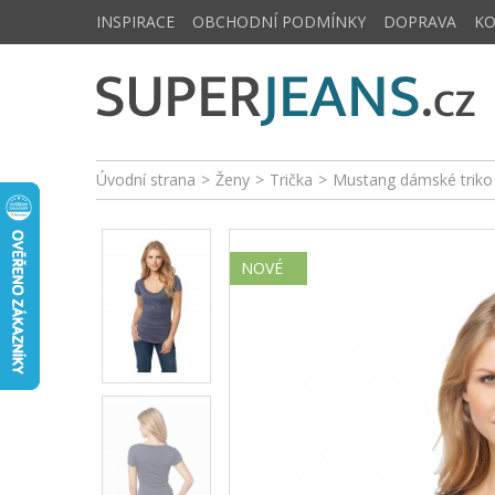
INSPIRACE
OBCHODNÍ PODMÍNKY
DOPRAVA
K
Úvodní strana
>
Ženy
>
Trička
>
Mustang dámské trik
NOVÉ