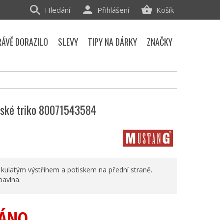
Hledání
Přihlášení
Košík
RÁVĚ DORAZILO
SLEVY
TIPY NA DÁRKY
ZNAČKY
ské triko 80071543584
 kulatým výstřihem a potiskem na přední straně.
bavlna.
ÁNO