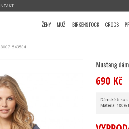
ONTAKT
ŽENY
MUŽI
BIRKENSTOCK
CROCS
P
o 80071543584
Mustang dám
690 Kč
Dámské triko s
Materiál 100% 
VYPROD