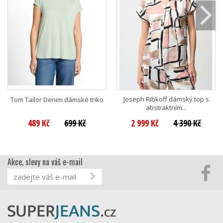
Joseph Ribkoff dámský top s
Tom Tailor Denim dámské triko
abstraktním...
489 Kč
699 Kč
2 999 Kč
4 390 Kč
Akce, slevy na váš e-mail