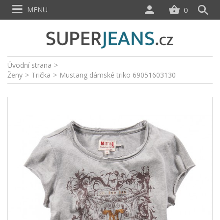
MENU
0
Úvodní strana
>
Ženy
>
Trička
>
Mustang dámské triko 69051603130