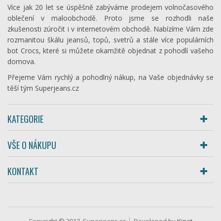
Více jak 20 let se úspěšně zabýváme prodejem volnočasového
oblečení v maloobchodě. Proto jsme se rozhodli naše
zkušenosti zúročit i v internetovém obchodě. Nabízíme Vám zde
rozmanitou škálu jeansů, topů, svetrů a stále více populárních
bot Crocs, které si můžete okamžitě objednat z pohodlí vašeho
domova.
Přejeme Vám rychlý a pohodlný nákup, na Vaše objednávky se
těší tým Superjeans.cz
KATEGORIE
VŠE O NÁKUPU
KONTAKT
Copyright © 2017, Superjeans.cz
Developed by
Kinet