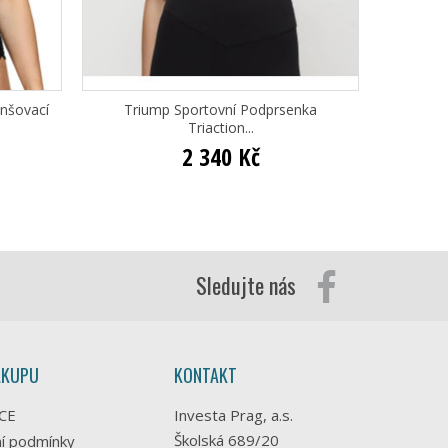
nšovací
Triump Sportovní Podprsenka
Triumph
Triaction...
2 340 Kč
Sledujte nás
ÁKUPU
KONTAKT
CE
Investa Prag, a.s.
Školská 689/20
í podmínky