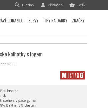
Hledání
Přihlášení
Košík
RÁVĚ DORAZILO
SLEVY
TIPY NA DÁRKY
ZNAČKY
ké kalhotky s logem
111100555
řihu hipster
tisk
sti stehen, v pase guma
8% Bavlna, 3% Elastan