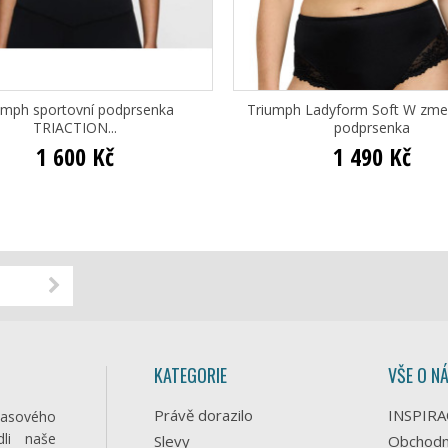
umph sportovní podprsenka
Triumph Ladyform Soft W zme
TRIACTION...
podprsenka
1 600 Kč
1 490 Kč
KATEGORIE
VŠE O N
Právě dorazilo
INSPIRA
časového
li naše
Slevy
Obchodn