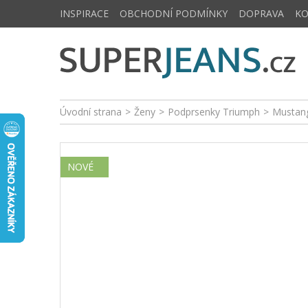
INSPIRACE
OBCHODNÍ PODMÍNKY
DOPRAVA
K
Úvodní strana
>
Ženy
>
Podprsenky Triumph
>
Mustang
NOVÉ