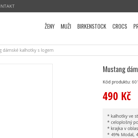
ONTAKT
ŽENY
MUŽI
BIRKENSTOCK
CROCS
P
 dámské kalhotky s logem
Mustang dáms
Kód produktu:
60
490 Kč
* kalhotky ve st
* celoplošný po
* krajka v obla
* 49% Modal, 4