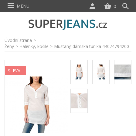
MENU
0
Úvodní strana
>
Ženy
>
Halenky, košile
>
Mustang dámská tunika 44074794200
SLEVA