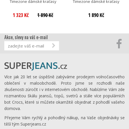
Timezone dámské kraťasy
Timezone dámské kraťasy
1 323 Kč
1 890 Kč
1 890 Kč
Akce, slevy na váš e-mail
Více jak 20 let se úspěšně zabýváme prodejem volnočasového
oblečení v maloobchodě. Proto jsme se rozhodli naše
zkušenosti zúročit i v internetovém obchodě. Nabízíme Vám zde
rozmanitou škálu jeansů, topů, svetrů a stále více populárních
bot Crocs, které si můžete okamžitě objednat z pohodlí vašeho
domova.
Přejeme Vám rychlý a pohodlný nákup, na Vaše objednávky se
těší tým Superjeans.cz