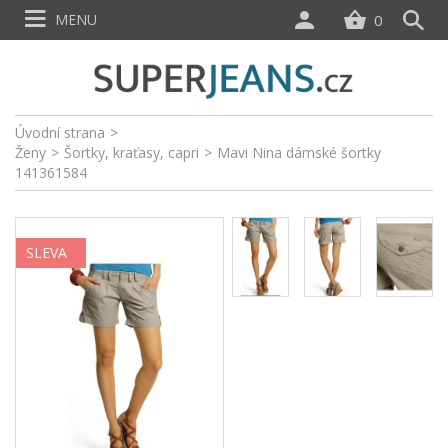
MENU
0
Úvodní strana
>
Ženy
>
Šortky, kraťasy, capri
>
Mavi Nina dámské šortky
141361584
SLEVA