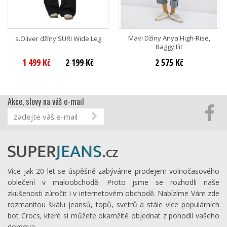
Mavi Džíny Anya High-Rise,
s.Oliver džíny SURI Wide Leg
Baggy Fit
1 499 Kč
2 199 Kč
2 575 Kč
Akce, slevy na váš e-mail
Více jak 20 let se úspěšně zabýváme prodejem volnočasového
oblečení v maloobchodě. Proto jsme se rozhodli naše
zkušenosti zúročit i v internetovém obchodě. Nabízíme Vám zde
rozmanitou škálu jeansů, topů, svetrů a stále více populárních
bot Crocs, které si můžete okamžitě objednat z pohodlí vašeho
domova.