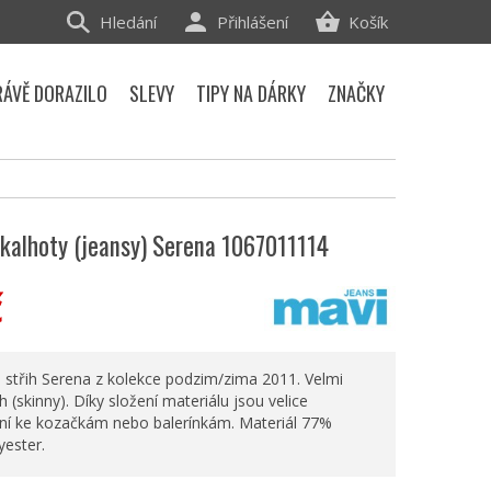
Hledání
Přihlášení
Košík
RÁVĚ DORAZILO
SLEVY
TIPY NA DÁRKY
ZNAČKY
kalhoty (jeansy) Serena 1067011114
č
- střih Serena z kolekce podzim/zima 2011. Velmi
h (skinny). Díky složení materiálu jsou velice
lní ke kozačkám nebo balerínkám. Materiál 77%
yester.