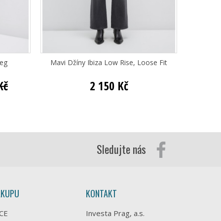
Leg
Mavi Džíny Ibiza Low Rise, Loose Fit
Mav
Kč
2 150 Kč
Sledujte nás
ÁKUPU
KONTAKT
CE
Investa Prag, a.s.