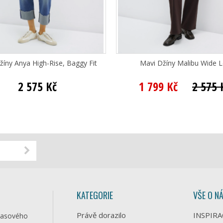
žíny Anya High-Rise, Baggy Fit
Mavi Džíny Malibu Wide 
2 575 Kč
1 799 Kč
2 575 
KATEGORIE
VŠE O N
Právě dorazilo
INSPIRA
časového