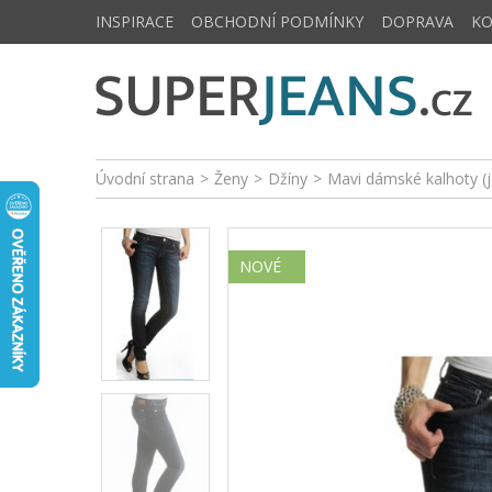
INSPIRACE
OBCHODNÍ PODMÍNKY
DOPRAVA
K
Úvodní strana
>
Ženy
>
Džíny
>
Mavi dámské kalhoty (
NOVÉ