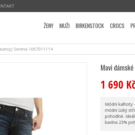
ONTAKT
ŽENY
MUŽI
BIRKENSTOCK
CROCS
P
jeansy) Serena 1067011114
Mavi dámské 
1 690 K
Módní kalhoty 
módní úzký stři
pohodlné. Ideá
bavlna 23% pol