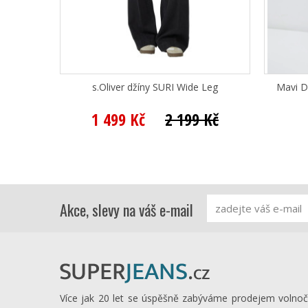
s.Oliver džíny SURI Wide Leg
Mavi D
1 499 Kč
2 199 Kč
Akce, slevy na váš e-mail
Více jak 20 let se úspěšně zabýváme prodejem volno