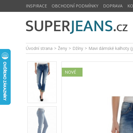
INSPIRACE
OBCHODNÍ PODMÍNKY
DOPRAVA
K
Úvodní strana
>
Ženy
>
Džíny
>
Mavi dámské kalhoty 
NOVÉ