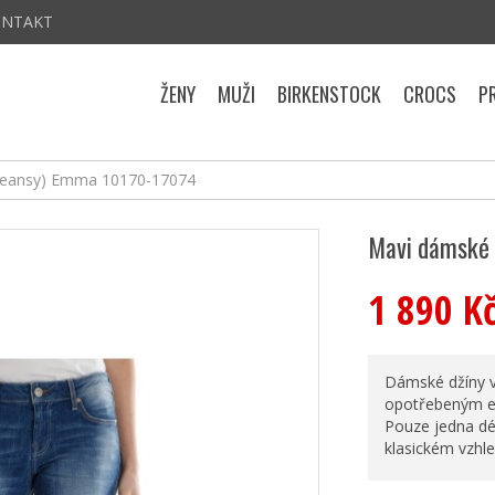
ONTAKT
ŽENY
MUŽI
BIRKENSTOCK
CROCS
P
(jeansy) Emma 10170-17074
Mavi dámské 
1 890 K
Dámské džíny v
opotřebeným ef
Pouze jedna dé
klasickém vzhle