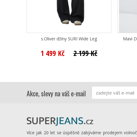
s.Oliver džíny SURI Wide Leg
Mavi D
1 499 Kč
2 199 Kč
Akce, slevy na váš e-mail
Více jak 20 let se úspěšně zabýváme prodejem volno