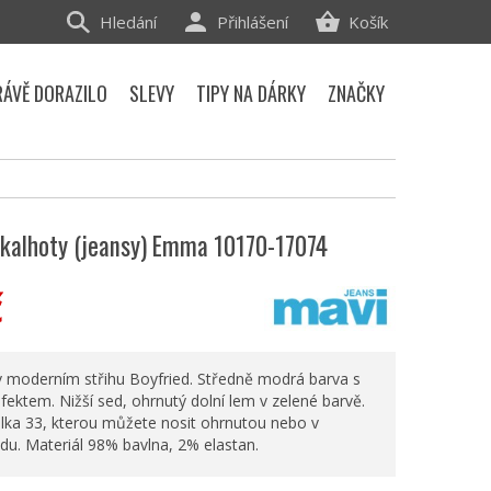
Hledání
Přihlášení
Košík
RÁVĚ DORAZILO
SLEVY
TIPY NA DÁRKY
ZNAČKY
kalhoty (jeansy) Emma 10170-17074
č
 moderním střihu Boyfried. Středně modrá barva s
ektem. Nižší sed, ohrnutý dolní lem v zelené barvě.
lka 33, kterou můžete nosit ohrnutou nebo v
du. Materiál 98% bavlna, 2% elastan.