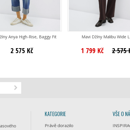
žíny Anya High-Rise, Baggy Fit
Mavi Džíny Malibu Wide 
2 575 Kč
1 799 Kč
2 575 
KATEGORIE
VŠE O N
Právě dorazilo
INSPIRA
časového