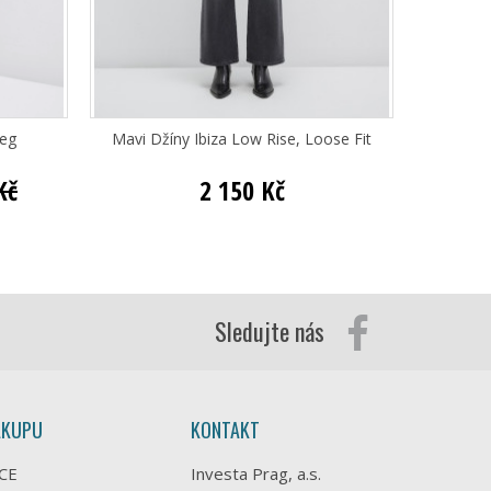
Leg
Mavi Džíny Ibiza Low Rise, Loose Fit
Mav
Kč
2 150 Kč
Sledujte nás
ÁKUPU
KONTAKT
CE
Investa Prag, a.s.