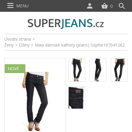
MENU
0
Úvodní strana
>
Ženy
>
Džíny
>
Mavi dámské kalhoty (jeans) Sophie107041262
NOVÉ