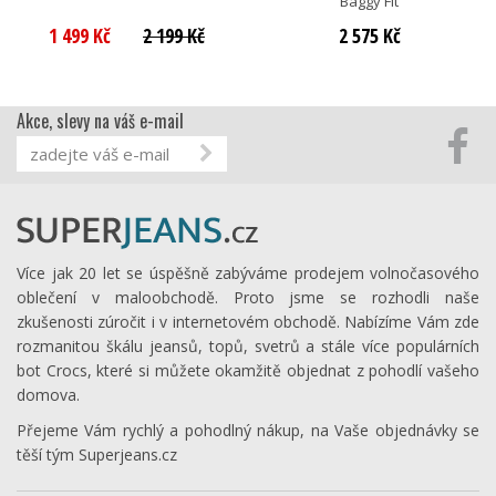
Baggy Fit
1 499 Kč
2 199 Kč
2 575 Kč
Akce, slevy na váš e-mail
Více jak 20 let se úspěšně zabýváme prodejem volnočasového
oblečení v maloobchodě. Proto jsme se rozhodli naše
zkušenosti zúročit i v internetovém obchodě. Nabízíme Vám zde
rozmanitou škálu jeansů, topů, svetrů a stále více populárních
bot Crocs, které si můžete okamžitě objednat z pohodlí vašeho
domova.
Přejeme Vám rychlý a pohodlný nákup, na Vaše objednávky se
těší tým Superjeans.cz