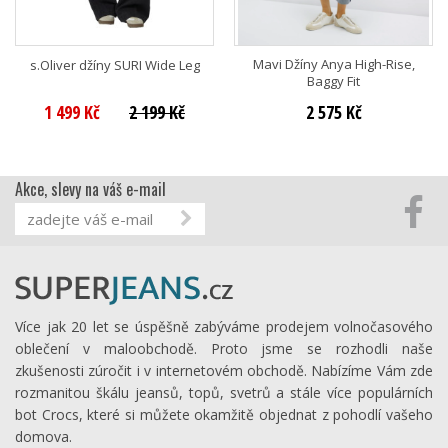
Mavi Džíny Anya High-Rise,
s.Oliver džíny SURI Wide Leg
Baggy Fit
1 499 Kč
2 199 Kč
2 575 Kč
Akce, slevy na váš e-mail
Více jak 20 let se úspěšně zabýváme prodejem volnočasového
oblečení v maloobchodě. Proto jsme se rozhodli naše
zkušenosti zúročit i v internetovém obchodě. Nabízíme Vám zde
rozmanitou škálu jeansů, topů, svetrů a stále více populárních
bot Crocs, které si můžete okamžitě objednat z pohodlí vašeho
domova.