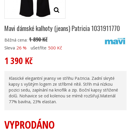
Mavi dámské kalhoty (jeans) Patricia 1031911770
1 890 Kč
Běžná cena:
Sleva
26 %
ušetříte
500 Kč
1 390 Kč
Klasické elegantní jeansy ve střihu Pa.tricia. Zadní skryté
kapsy s vyšitým logem ze stříbrné nítě. Střih má nízkou
pozici sedu, zapínání na knoflík a zip. Boční kapsy střižené
dolů. Nohavice se od kolenou se mírně rozšiřují.Materiál
77% bavlna, 23% elastan.
VYPRODÁNO