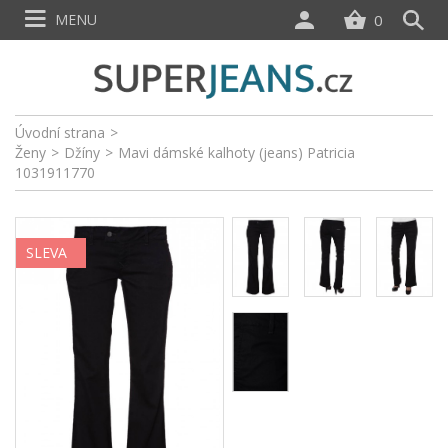
MENU
0
Úvodní strana
>
Ženy
>
Džíny
>
Mavi dámské kalhoty (jeans) Patricia
1031911770
SLEVA