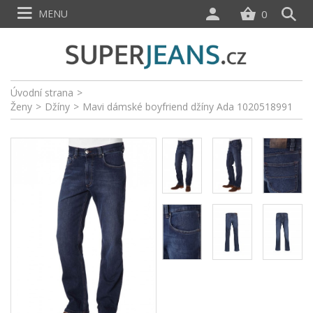
MENU
0
Úvodní strana
>
Ženy
>
Džíny
>
Mavi dámské boyfriend džíny Ada 1020518991