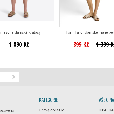
imezone dámské kraťasy
Tom Tailor dámské lněné b
1 890 Kč
899 Kč
1 399 K
KATEGORIE
VŠE O N
Právě dorazilo
INSPIRA
časového