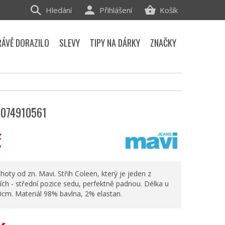
Hledání
Přihlášení
Košík
RÁVĚ DORAZILO
SLEVY
TIPY NA DÁRKY
ZNAČKY
1074910561
č
oty od zn. Mavi. Střih Coleen, který je jeden z
ch - střední pozice sedu, perfektně padnou. Délka u
40cm. Materiál 98% bavlna, 2% elastan.