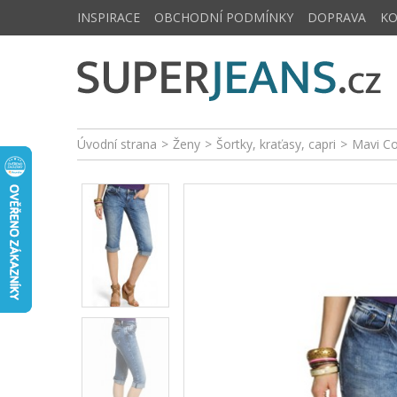
INSPIRACE
OBCHODNÍ PODMÍNKY
DOPRAVA
K
Úvodní strana
>
Ženy
>
Šortky, kraťasy, capri
>
Mavi C