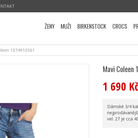
ONTAKT
ŽENY
MUŽI
BIRKENSTOCK
CROCS
P
oleen 1074910561
Mavi Coleen 
1 690 K
Dámské 3/4 kalh
nejprodávanější
vel. 27 je cca 