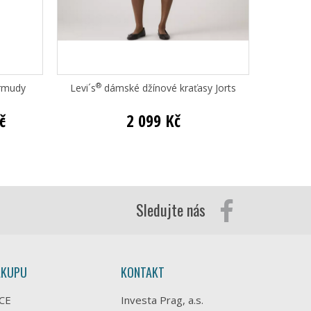
®
ermudy
Levi´s
dámské džínové kraťasy Jorts
Bett
č
2 099 Kč
Sledujte nás
ÁKUPU
KONTAKT
CE
Investa Prag, a.s.