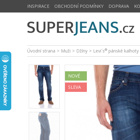
INSPIRACE
OBCHODNÍ PODMÍNKY
DOPRAVA
K
®
Úvodní strana
>
Muži
>
Džíny
>
Levi´s
pánské kalhoty 
NOVÉ
SLEVA