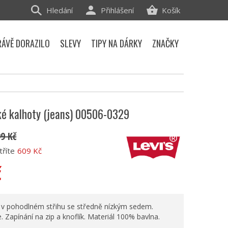
Hledání
Přihlášení
Košík
RÁVĚ DORAZILO
SLEVY
TIPY NA DÁRKY
ZNAČKY
é kalhoty (jeans) 00506-0329
99 Kč
tříte
609 Kč
č
 v pohodlném střihu se středně nízkým sedem.
 Zapínání na zip a knoflík. Materiál 100% bavlna.