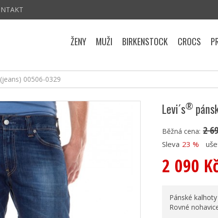
ONTAKT
ŽENY
MUŽI
BIRKENSTOCK
CROCS
P
(jeans) 00506-0329
®
Levi´s
pánsk
2 6
Běžná cena:
Sleva
23 %
uše
2 090 K
Pánské kalhoty
Rovné nohavice.