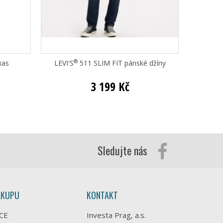
®
xas
LEVI'S
511 SLIM FIT pánské džíny
Bugat
3 199 Kč
Sledujte nás
ÁKUPU
KONTAKT
CE
Investa Prag, a.s.