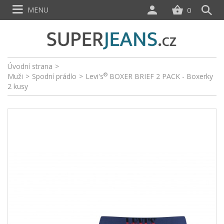
MENU
0
Úvodní strana
>
®
Muži
>
Spodní prádlo
>
Levi's
BOXER BRIEF 2 PACK - Boxerky
2 kusy