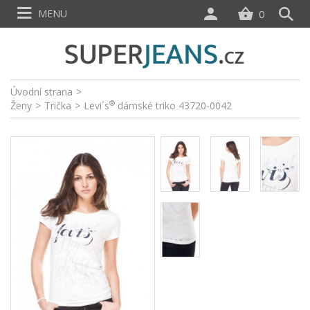
MENU
0
Úvodní strana
>
®
Ženy
>
Trička
>
Levi´s
dámské triko 43720-0042