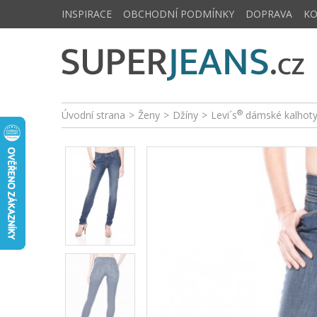
INSPIRACE
OBCHODNÍ PODMÍNKY
DOPRAVA
K
®
Úvodní strana
>
Ženy
>
Džíny
>
Levi´s
dámské kalhoty