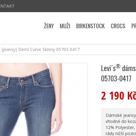
ONTAKT
ŽENY
MUŽI
BIRKENSTOCK
CROCS
P
 (jeansy) Demi Curve Skinny 05703-0417
®
Levi´s
dámsk
05703-0417
2 190 K
Dámské jeansy 
vhodné do kozač
12% Polyester, 
rády nižší pozic