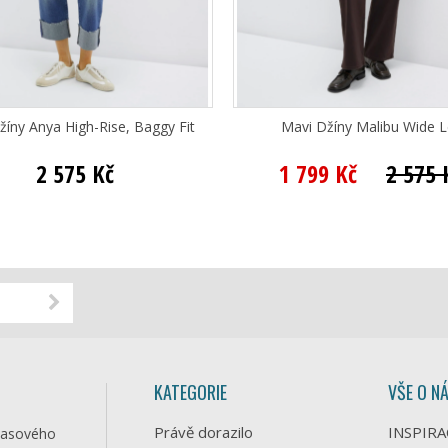
žíny Anya High-Rise, Baggy Fit
Mavi Džíny Malibu Wide 
2 575 Kč
1 799 Kč
2 575 
KATEGORIE
VŠE O N
Právě dorazilo
INSPIRA
časového