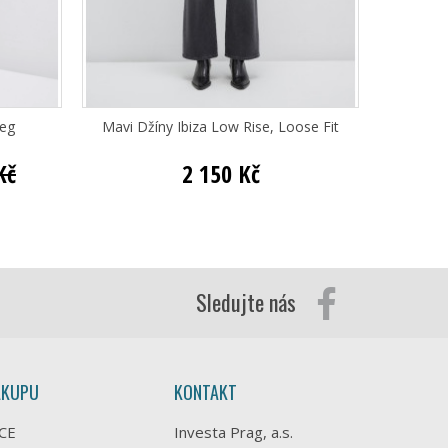
Leg
Mavi Džíny Ibiza Low Rise, Loose Fit
Mav
Kč
2 150 Kč
Sledujte nás
ÁKUPU
KONTAKT
CE
Investa Prag, a.s.