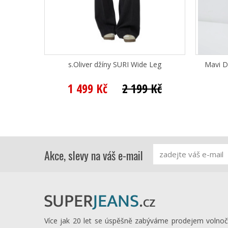
s.Oliver džíny SURI Wide Leg
Mavi D
1 499 Kč
2 199 Kč
Akce, slevy na váš e-mail
Více jak 20 let se úspěšně zabýváme prodejem volno