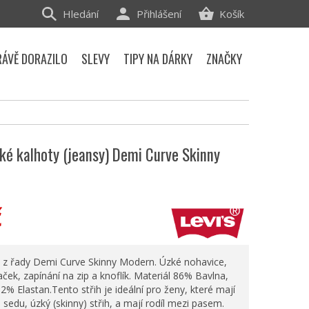
Hledání
Přihlášení
Košík
RÁVĚ DORAZILO
SLEVY
TIPY NA DÁRKY
ZNAČKY
é kalhoty (jeansy) Demi Curve Skinny
č
z řady Demi Curve Skinny Modern. Úzké nohavice,
ek, zapínání na zip a knoflík. Materiál 86% Bavlna,
2% Elastan.Tento střih je ideální pro ženy, které mají
i sedu, úzký (skinny) střih, a mají rodíl mezi pasem.